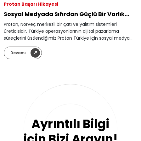
Protan Başarı Hikayesi
Sosyal Medyada Sıfırdan Güçlü Bir Varlık
Yaratmak
Protan, Norveç merkezli bir çatı ve yalıtım sistemleri
üreticisidir. Türkiye operasyonlarının dijital pazarlama
süreçlerini üstlendiğimiz Protan Türkiye için sosyal medya
yönetimi, reklam planlaması ve performans
ölçümlemeleriyle güçlü ve istikrarlı bir büyüme sağladık.
Devamı
Küresel markanın güçlü kurumsal imajını, Türkiye pazarı için
erişilebilir, teknik ve güven veren bir dijital iletişim diline
dönüştürdük.
Ayrıntılı Bilgi
için Bizi Arayın!