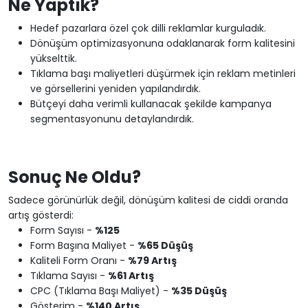
Ne Yaptık?
Hedef pazarlara özel çok dilli reklamlar kurguladık.
Dönüşüm optimizasyonuna odaklanarak form kalitesini
yükselttik.
Tıklama başı maliyetleri düşürmek için reklam metinleri
ve görsellerini yeniden yapılandırdık.
Bütçeyi daha verimli kullanacak şekilde kampanya
segmentasyonunu detaylandırdık.
Sonuç Ne Oldu?
Sadece görünürlük değil, dönüşüm kalitesi de ciddi oranda
artış gösterdi:
Form Sayısı -
%125
Form Başına Maliyet -
%65 Düşüş
Kaliteli Form Oranı -
%79 Artış
Tıklama Sayısı -
%61 Artış
CPC (Tıklama Başı Maliyet) -
%35 Düşüş
Gösterim -
%140 Artış