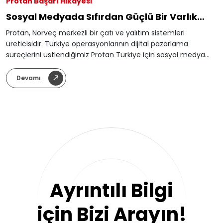
Protan Başarı Hikayesi
Sosyal Medyada Sıfırdan Güçlü Bir Varlık
Yaratmak
Protan, Norveç merkezli bir çatı ve yalıtım sistemleri
üreticisidir. Türkiye operasyonlarının dijital pazarlama
süreçlerini üstlendiğimiz Protan Türkiye için sosyal medya
yönetimi, reklam planlaması ve performans
ölçümlemeleriyle güçlü ve istikrarlı bir büyüme sağladık.
Devamı
Küresel markanın güçlü kurumsal imajını, Türkiye pazarı için
erişilebilir, teknik ve güven veren bir dijital iletişim diline
dönüştürdük.
Ayrıntılı Bilgi
için Bizi Arayın!