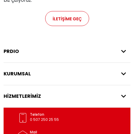
biz çiziyoruz.
İLETİŞİME GEÇ
PRDIO
KURUMSAL
HİZMETLERİMİZ
Telefon
0 507 250 25 55
Mail